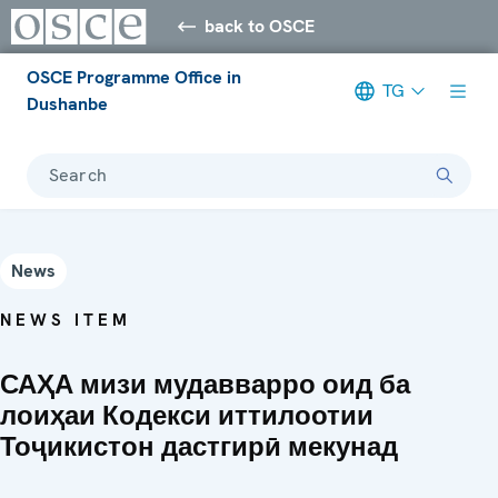
back to OSCE
OSCE Programme Office in
TG
Dushanbe
Search
News
NEWS ITEM
САҲА мизи мудавварро оид ба
лоиҳаи Кодекси иттилоотии
Тоҷикистон дастгирӣ мекунад