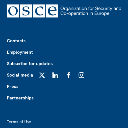
Footer
Contacts
Employment
Subscribe for updates
Social media
X
LinkedIn
Facebook
Instagram
Press
Partnerships
Footer2
Terms of Use