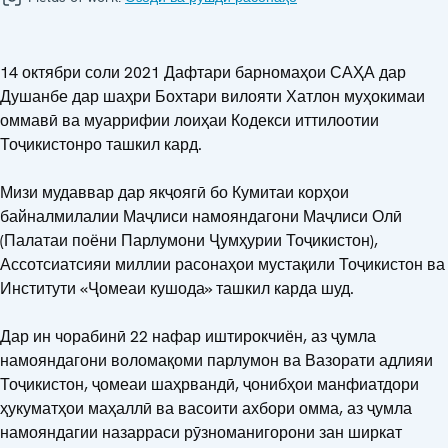
14 октябри соли 2021 Дафтари барномаҳои САҲА дар
Душанбе дар шаҳри Бохтари вилояти Хатлон муҳокимаи
оммавӣ ва муаррифии лоиҳаи Кодекси иттилоотии
Тоҷикистонро ташкил кард.
Мизи мудаввар дар якҷоягӣ бо Кумитаи корҳои
байналмилалии Маҷлиси намояндагони Маҷлиси Олӣ
(Палатаи поёни Парлумони Ҷумҳурии Тоҷикистон),
Ассотсиатсияи миллии расонаҳои мустақили Тоҷикистон ва
Институти «Ҷомеаи кушода» ташкил карда шуд.
Дар ин чорабинӣ 22 нафар иштирокчиён, аз ҷумла
намояндагони воломақоми парлумон ва Вазорати адлияи
Тоҷикистон, ҷомеаи шаҳрвандӣ, ҷонибҳои манфиатдори
ҳукуматҳои маҳаллӣ ва васоити ахбори омма, аз ҷумла
намояндагии назарраси рӯзноманигорони зан ширкат