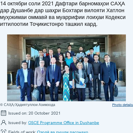
14 октябри соли 2021 Дафтари барномаҳои САҲА
дар Душанбе дар шаҳри Бохтари вилояти Хатлон
муҳокимаи оммавӣ ва муаррифии лоиҳаи Кодекси
иттилоотии Тоҷикистонро ташкил кард.
© САҲА/Ҳадиятуллои Азимзода
Photo details
Issued on:
20 October 2021
Issued by:
OSCE Programme Office in Dushanbe
Fields of work:
Озодӣ ва рушди расонаҳо