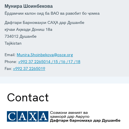
Мунира Шоинбекова
Ёрдамчии калон оид ба ВАО ва равобит бо ҷомеа
Дафтари Барномаҳои САҲА дар Душанбе
кӯчаи Аҳмади Дониш 18a
734012
Душанбе
Tajikistan
Email:
Munira.Shoinbekova@osce.org
Phone:
+992 37 2265014 /15 /16 /17 /18
Fax:
+992 37 2265019
Contact