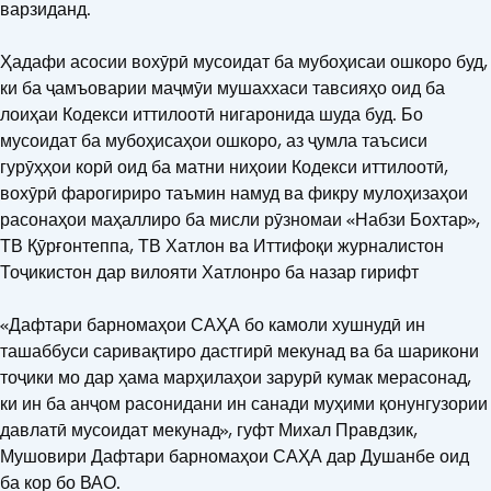
варзиданд.
Ҳадафи асосии вохӯрӣ мусоидат ба мубоҳисаи ошкоро буд,
ки ба ҷамъоварии маҷмӯи мушаххаси тавсияҳо оид ба
лоиҳаи Кодекси иттилоотӣ нигаронида шуда буд. Бо
мусоидат ба мубоҳисаҳои ошкоро, аз ҷумла таъсиси
гурӯҳҳои корӣ оид ба матни ниҳоии Кодекси иттилоотӣ,
вохӯрӣ фарогириро таъмин намуд ва фикру мулоҳизаҳои
расонаҳои маҳаллиро ба мисли рӯзномаи «Набзи Бохтар»,
ТВ Қӯрғонтеппа, ТВ Хатлон ва Иттифоқи журналистон
Тоҷикистон дар вилояти Хатлонро ба назар гирифт
«Дафтари барномаҳои САҲА бо камоли хушнудӣ ин
ташаббуси саривақтиро дастгирӣ мекунад ва ба шарикони
тоҷики мо дар ҳама марҳилаҳои зарурӣ кумак мерасонад,
ки ин ба анҷом расонидани ин санади муҳими қонунгузории
давлатӣ мусоидат мекунад», гуфт Михал Правдзик,
Мушовири Дафтари барномаҳои САҲА дар Душанбе оид
ба кор бо ВАО.