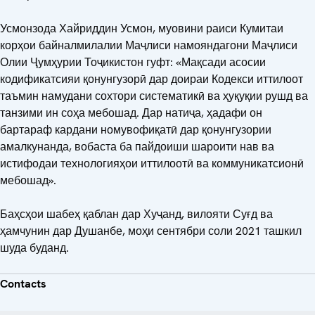
Усмонзода Хайриддин Усмон, муовини раиси Кумитаи
корҳои байналмилалии Маҷлиси намояндагони Маҷлиси
Олии Ҷумҳурии Тоҷикистон гуфт: «Мақсади асосии
кодификатсияи қонунгузорӣ дар доираи Кодекси иттилоот
таъмин намудани сохтори систематикӣ ва ҳуқуқии рушд ва
танзими ин соҳа мебошад. Дар натиҷа, ҳадафи он
бартараф кардани номувофиқатӣ дар қонунгузории
амалкунанда, вобаста ба пайдоиши шароити нав ва
истифодаи технологияҳои иттилоотӣ ва коммуникатсионӣ
мебошад».
Баҳсҳои шабеҳ қаблан дар Хуҷанд, вилояти Суғд ва
ҳамчунин дар Душанбе, моҳи сентябри соли 2021 ташкил
шуда буданд.
Contacts