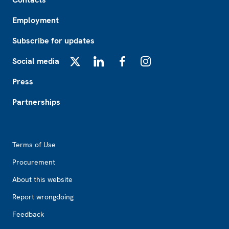
Employment
Subscribe for updates
Social media
X
LinkedIn
Facebook
Instagram
Press
Partnerships
Footer2
Terms of Use
Procurement
About this website
Report wrongdoing
Feedback