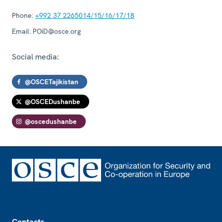
Phone:
+992 37 2265014/15/16/17/18
Email:
POiD@osce.org
Social media:
@OSCETajikistan
@OSCEDushanbe
@oscedushanbe
Footer
Contacts