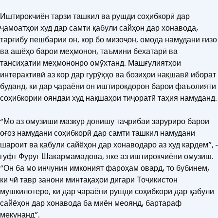
Иштирокчиён тарзи ташкил ва рушди соҳибкорӣ дар
ҷамоатҳои худ дар самти қабули сайҳон дар хонавода,
тарғибу пешбарии он, кор бо мизоҷон, омода намудани ғизо
ва ашёҳо барои меҳмонон, таъмини бехатарӣ ва
тансиҳатии меҳмононро омӯхтанд. Машғулиятҳои
интерактивӣ аз кор дар гурӯҳҳо ва бозиҳои нақшавӣ иборат
буданд, ки дар ҷараёни он иштирокдорон барои фаъолияти
соҳибкории ояндаи худ нақшаҳои тиҷоратӣ таҳия намуданд.
“Мо аз омӯзиши мазкур донишу таҷрибаи заруриро барои
оғоз намудани соҳибкорӣ дар самти ташкил намудани
шароит ва қабули сайёҳон дар хонаводаро аз худ кардем”, -
гуфт Фуруғ Шакармамадова, яке аз иштирокчиёни омӯзиш.
“Он ба мо инчунин имконият фароҳам овард, то бубинем,
ки чӣ тавр занони минтақаҳои дигари Тоҷикистон
мушкилотеро, ки дар ҷараёни рушди соҳибкорӣ дар қабули
сайёҳон дар хонавода ба миён меоянд, бартараф
мекунанд”.