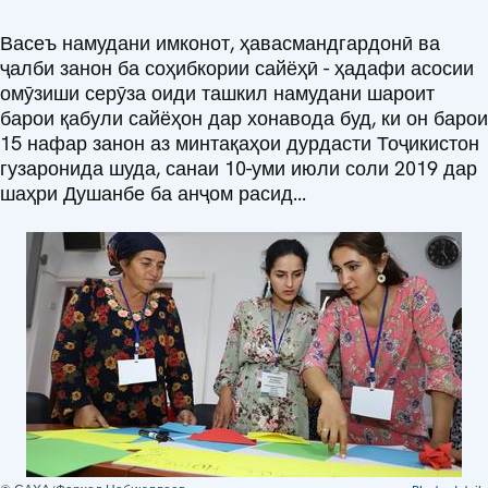
Васеъ намудани имконот, ҳавасмандгардонӣ ва
ҷалби занон ба соҳибкории сайёҳӣ - ҳадафи асосии
омӯзиши серӯза оиди ташкил намудани шароит
барои қабули сайёҳон дар хонавода буд, ки он барои
15 нафар занон аз минтақаҳои дурдасти Тоҷикистон
гузаронида шуда, санаи 10-уми июли соли 2019 дар
шаҳри Душанбе ба анҷом расид...