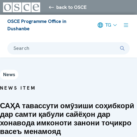
back to OSCE
OSCE Programme Office in
TG
Dushanbe
Search
News
NEWS ITEM
САҲА тавассути омӯзиши соҳибкорӣ
дар самти қабули сайёҳон дар
хонавода имконоти занони тоҷикро
васеъ менамояд