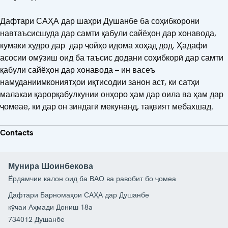
Дафтари САҲА дар шаҳри Душанбе ба соҳибкорони
навтаъсисшуда дар самти қабули сайёҳон дар хонавода,
кӯмаки худро дар дар ҷойҳо идома хоҳад дод. Ҳадафи
асосии омӯзиш оид ба таъсис додани соҳибкорӣ дар самти
қабули сайёҳон дар хонавода – ин васеъ
намуданиимкониятҳои иқтисодии занон аст, ки сатҳи
малакаи қарорқабулкунии онҳоро ҳам дар оила ва ҳам дар
ҷомеае, ки дар он зиндагӣ мекунанд, тақвият мебахшад.
Contacts
Мунира Шоинбекова
Ёрдамчии калон оид ба ВАО ва равобит бо ҷомеа
Дафтари Барномаҳои САҲА дар Душанбе
кӯчаи Аҳмади Дониш 18a
734012
Душанбе