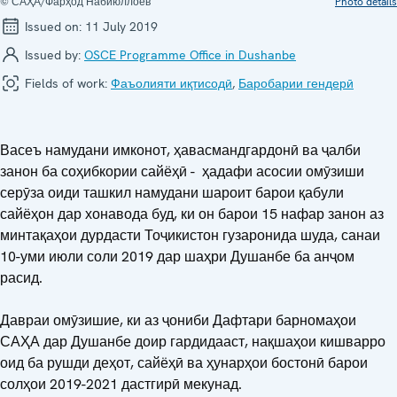
© САҲА/Фарҳод Набиюллоев
Photo details
Issued on:
11 July 2019
Issued by:
OSCE Programme Office in Dushanbe
Fields of work:
Фаъолияти иқтисодӣ
,
Баробарии гендерӣ
Васеъ намудани имконот, ҳавасмандгардонӣ ва ҷалби
занон ба соҳибкории сайёҳӣ - ҳадафи асосии омӯзиши
серӯза оиди ташкил намудани шароит барои қабули
сайёҳон дар хонавода буд, ки он барои 15 нафар занон аз
минтақаҳои дурдасти Тоҷикистон гузаронида шуда, санаи
10-уми июли соли 2019 дар шаҳри Душанбе ба анҷом
расид.
Давраи омӯзишие, ки аз ҷониби Дафтари барномаҳои
САҲА дар Душанбе доир гардидааст, нақшаҳои кишварро
оид ба рушди деҳот, сайёҳӣ ва ҳунарҳои бостонӣ барои
солҳои 2019-2021 дастгирӣ мекунад.