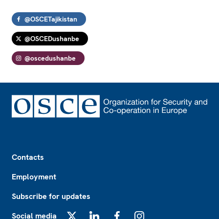
@OSCETajikistan
@OSCEDushanbe
@oscedushanbe
Footer
Contacts
Employment
Subscribe for updates
Social media
X
LinkedIn
Facebook
Instagram