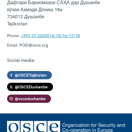
Дафтари Барномаҳои САҲА дар Душанбе
кӯчаи Аҳмади Дониш 18a
734012
Душанбе
Tajikistan
Phone:
+992 37 2265014/15/16/17/18
Email:
POiD@osce.org
Social media:
@OSCETajikistan
@OSCEDushanbe
@oscedushanbe