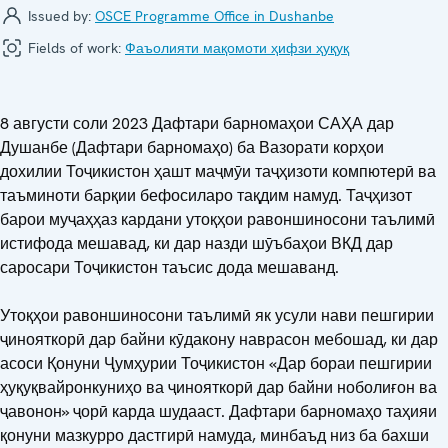
Issued by:
OSCE Programme Office in Dushanbe
Fields of work:
Фаъолияти мақомоти ҳифзи ҳуқуқ
8 августи соли 2023 Дафтари барномаҳои САҲА дар
Душанбе (Дафтари барномаҳо) ба Вазорати корҳои
дохилии Тоҷикистон ҳашт маҷмӯи таҷҳизоти компютерӣ ва
таъминоти барқии бефосиларо тақдим намуд. Таҷҳизот
барои муҷаҳҳаз кардани утоқҳои равоншиносони таълимӣ
истифода мешавад, ки дар назди шӯъбаҳои ВКД дар
саросари Тоҷикистон таъсис дода мешаванд.
Утоқҳои равоншиносони таълимӣ як усули нави пешгирии
ҷинояткорӣ дар байни кӯдакону наврасон мебошад, ки дар
асоси Қонуни Ҷумҳурии Тоҷикистон «Дар бораи пешгирии
ҳуқуқвайронкуниҳо ва ҷинояткорӣ дар байни ноболиғон ва
ҷавонон» ҷорӣ карда шудааст. Дафтари барномаҳо таҳияи
қонуни мазкурро дастгирӣ намуда, минбаъд низ ба бахши