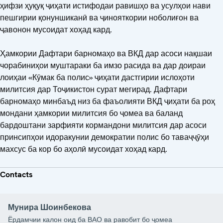
ҳифзи ҳуқуқ ҷиҳати истифодаи равишҳо ва усулҳои нави
пешгирии қонуншиканӣ ва ҷинояткории ноболиғон ва
ҷавонон мусоидат хоҳад кард.
Ҳамкории Дафтари барномаҳо ва ВКД дар асоси нақшаи
чорабиниҳои муштараки ба имзо расида ва дар доираи
лоиҳаи «Кӯмак ба полис» ҷиҳати дастгирии ислоҳоти
милитсия дар Тоҷикистон сурат мегирад. Дафтари
барномаҳо минбаъд низ ба фаъолияти ВКД ҷиҳати ба роҳ
мондани ҳамкории милитсия бо ҷомеа ва баланд
бардоштани зарфияти кормандони милитсия дар асоси
принсипҳои идоракунии демократии полис бо таваҷҷӯҳи
махсус ба кор бо аҳолӣ мусоидат хоҳад кард.
Contacts
Мунира Шоинбекова
Ёрдамчии калон оид ба ВАО ва равобит бо ҷомеа