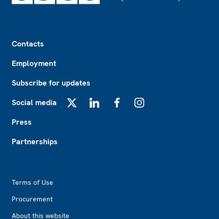
Footer
Contacts
Employment
Subscribe for updates
Social media
X
LinkedIn
Facebook
Instagram
Press
Partnerships
Footer2
Terms of Use
Procurement
About this website