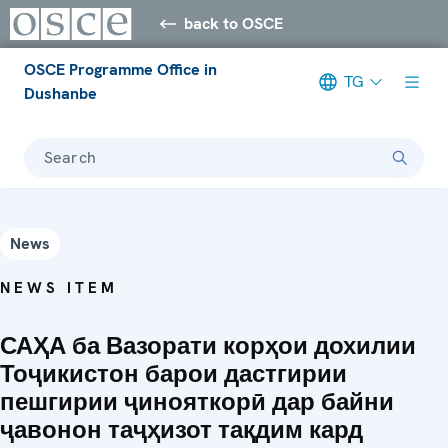
back to OSCE
OSCE Programme Office in
TG
Dushanbe
Search
News
NEWS ITEM
САҲА ба Вазорати корҳои дохилии
Тоҷикистон барои дастгирии
пешгирии ҷинояткорӣ дар байни
ҷавонон таҷҳизот тақдим кард