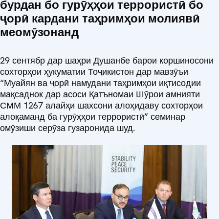
бурдан бо гурӯҳҳои террористӣ бо
ҷорӣ кардани таҳримҳои молиявӣ
меомӯзонанд
29 сентябр дар шаҳри Душанбе барои коршиносони
сохторҳои ҳукуматии Тоҷикистон дар мавзӯъи
“Муайян ва ҷорӣ намудани таҳримҳои иқтисодии
мақсаднок дар асоси Қатъномаи Шӯрои амнияти
СММ 1267 алайҳи шахсони алоҳидаву сохторҳои
алоқаманд ба гурӯҳҳои террористӣ” семинар
омӯзиши серӯза гузаронида шуд.