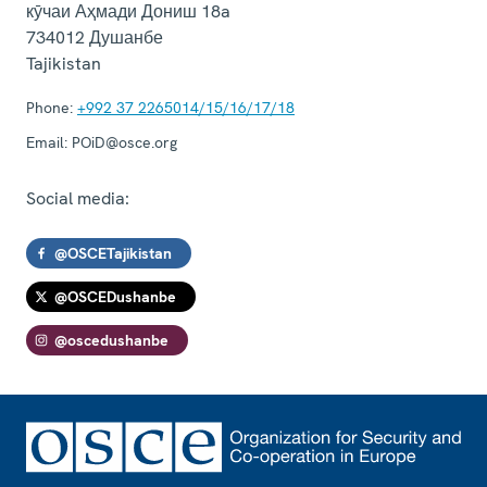
кӯчаи Аҳмади Дониш 18a
734012
Душанбе
Tajikistan
Phone:
+992 37 2265014/15/16/17/18
Email:
POiD@osce.org
Social media:
@OSCETajikistan
@OSCEDushanbe
@oscedushanbe