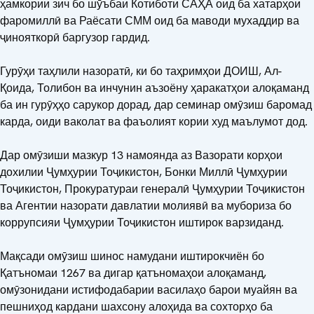
ҳамкории зич бо шӯъбаи Котиботи САҲА оид ба хатарҳои
фаромиллӣ ва Раёсати СММ оид ба маводи мухаддир ва
ҷинояткорӣ баргузор гардид.
Гурӯҳи таҳлили назоратӣ, ки бо таҳримҳои ДОИШ, Ал-
Қоида, Толибон ва инчунин аъзоёну ҳаракатҳои алоқаманд
ба ин гурӯҳҳо сарукор дорад, дар семинар омӯзиш баромад
карда, оиди ваколат ва фаъолият кории худ маълумот дод.
Дар омӯзиши мазкур 13 намоянда аз Вазорати корҳои
дохилии Ҷумҳурии Тоҷикистон, Бонки Миллӣ Ҷумҳурии
Тоҷикистон, Прокуратураи генералӣ Ҷумҳурии Тоҷикистон
ва Агентии назорати давлатии молиявӣ ва мубориза бо
коррупсияи Ҷумҳурии Тоҷикистон иштирок варзиданд.
Мақсади омӯзиш шинос намудани иштирокчиён бо
Қатъномаи 1267 ва дигар қатъномаҳои алоқаманд,
омӯзонидани истифодабарии василаҳо барои муайян ва
пешниҳод кардани шахсону алоҳида ва сохторҳо ба