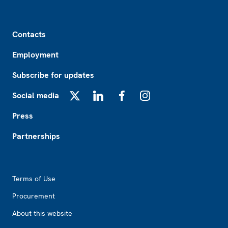
Footer
Contacts
Employment
Subscribe for updates
Social media
X
LinkedIn
Facebook
Instagram
Press
Partnerships
Footer2
Terms of Use
Procurement
About this website