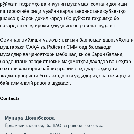
рӯйхати таҳримҳо ва инчунин мукаммал сохтани дониши
иштирокчиён оиди муайян карда тавонистани субъектҳо
(шахсон) барои дохил кардан ба рӯйхати таҳримҳо бо
назардошти эҳтироми ҳуқуқи инсон равона шудааст.
Семинар омӯзиши мазкур як қисми барномаи дарозмӯҳлати
муштараки САҲА ва Раёсати СММ оид ба маводи
мухаддир ва ҷинояткорӣ мебошад, ки он барои баланд
бардоштани зарфиятнокии мақомотҳои дахлдор ва беҳтар
сохтани ҳамкории байнидоравии онҳо дар таҳқиқоти
зиддитеррористи бо назардошти уҳдадориҳо ва меъёрҳои
байналмилалӣ равона шудааст.
Contacts
Мунира Шоинбекова
Ёрдамчии калон оид ба ВАО ва равобит бо ҷомеа