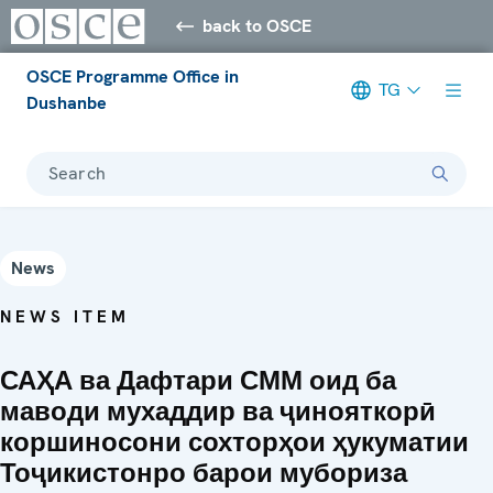
back to OSCE
OSCE Programme Office in
TG
Dushanbe
Search
News
NEWS ITEM
САҲА ва Дафтари СММ оид ба
маводи мухаддир ва ҷинояткорӣ
коршиносони сохторҳои ҳукуматии
Тоҷикистонро барои мубориза