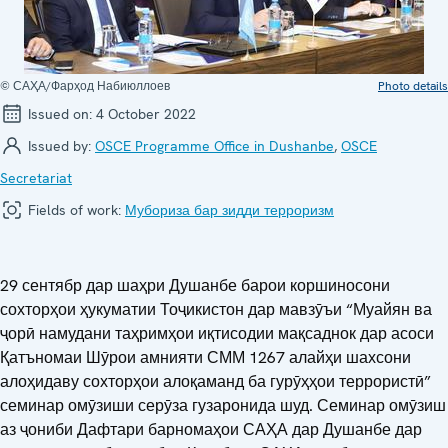
© САҲА/Фарҳод Набиюллоев
Photo details
Issued on:
4 October 2022
Issued by:
OSCE Programme Office in Dushanbe
,
OSCE
Secretariat
Fields of work:
Мубориза бар зидди терроризм
29 сентябр дар шаҳри Душанбе барои коршиносони
сохторҳои ҳукуматии Тоҷикистон дар мавзӯъи “Муайян ва
ҷорӣ намудани таҳримҳои иқтисодии мақсаднок дар асоси
Қатъномаи Шӯрои амнияти СММ 1267 алайҳи шахсони
алоҳидаву сохторҳои алоқаманд ба гурӯҳҳои террористӣ”
семинар омӯзиши серӯза гузаронида шуд. Семинар омӯзиш
аз ҷониби Дафтари барномаҳои САҲА дар Душанбе дар