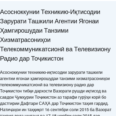
Асосноккунии Техникию-Иқтисодии
Зарурати Ташкили Агентии Ягонаи
Ҳамгирошудаи Танзими
Хизматрасониҳои
Телекоммуникатсионӣ ва Телевизиону
Радио дар Тоҷикистон
Асосноккунии техникию-иқтисодии зарурати ташкили
агентии ягонаи ҳамгирошудаи танзими хизматрасониҳои
телекоммуникатсионӣ ва телевизиону радио дар
Тоҷикистон тибқи дархости Вазорати рушди иқтисод ва
савдои Ҷумҳурии Тоҷикистон аз тарафи гурӯҳи корӣ бо
дастгирии Дафтари САҲА дар Тоҷикистон таҳия гардид.
Натиҷаҳои ин таҳқиқот 16 сентябри соли 2015 ба Вазорат
таҳвил дода шуданд ва 17-18 ноябри соли 2015 дар