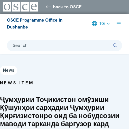
back to OSCE
OSCE Programme Office in
TG
Dushanbe
Search
News
NEWS ITEM
Ҷумҳурии Тоҷикистон омӯзиши
Қӯшунҳои сарҳадии Ҷумҳурии
Қирғизистонро оид ба нобудсозии
маводи тарканда баргузор кард