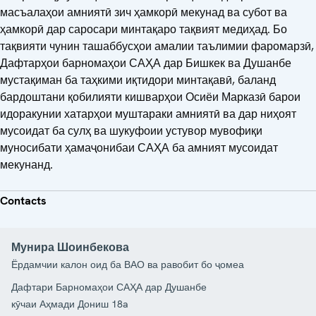
масъалаҳои амниятӣ зич ҳамкорӣ мекунад ва субот ва
ҳамкорӣ дар саросари минтақаро тақвият медиҳад. Бо
тақвияти чунин ташаббусҳои амалии таълимии фаромарзӣ,
Дафтарҳои барномаҳои САҲА дар Бишкек ва Душанбе
мустақиман ба таҳкими иқтидори минтақавӣ, баланд
бардоштани қобилияти кишварҳои Осиёи Марказӣ барои
идоракунии хатарҳои муштараки амниятӣ ва дар ниҳоят
мусоидат ба сулҳ ва шукуфоии устувор мувофиқи
муносибати ҳамаҷонибаи САҲА ба амният мусоидат
мекунанд.
Contacts
Мунира Шоинбекова
Ёрдамчии калон оид ба ВАО ва равобит бо ҷомеа
Дафтари Барномаҳои САҲА дар Душанбе
кӯчаи Аҳмади Дониш 18a