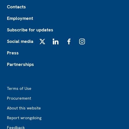
Footer
Contacts
Employment
Subscribe for updates
Social media
X
LinkedIn
Facebook
Instagram
Press
Partnerships
Footer2
Terms of Use
Procurement
About this website
Report wrongdoing
Feedback