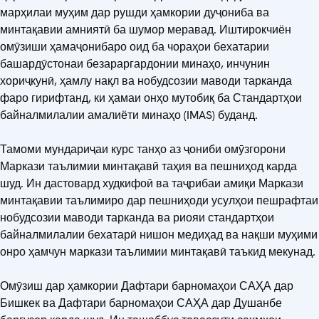
марҳилаи муҳим дар рушди ҳамкории дуҷониба ва
минтақавии амниятӣ ба шумор меравад. Иштирокчиён
омӯзиши ҳамаҷонибаро оид ба чораҳои бехатарии
башардӯстонаи безараргардонии минаҳо, инчунин
хориҷкунӣ, ҳамлу нақл ва нобудсозии маводи тарканда
фаро гирифтанд, ки ҳамаи онҳо мутобиқ ба Стандартҳои
байналмилалии амалиёти минаҳо (IMAS) буданд.
Тамоми мундариҷаи курс танҳо аз ҷониби омӯзгорони
Маркази таълимии минтақавӣ таҳия ва пешниҳод карда
шуд. Ин дастовард худкифоӣ ва таҷрибаи амиқи Маркази
минтақавии таълимиро дар пешниҳоди усулҳои пешрафтаи
нобудсозии маводи тарканда ва риояи стандартҳои
байналмилалии бехатарӣ нишон медиҳад ва нақши муҳими
онро ҳамчун маркази таълимии минтақавӣ таъкид мекунад.
Омӯзиш дар ҳамкории Дафтари барномаҳои САҲА дар
Бишкек ва Дафтари барномаҳои САҲА дар Душанбе