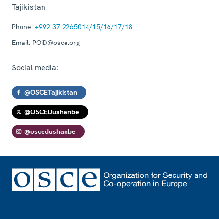
Tajikistan
Phone:
+992 37 2265014/15/16/17/18
Email:
POiD@osce.org
Social media:
@OSCETajikistan
@OSCEDushanbe
@oscedushanbe