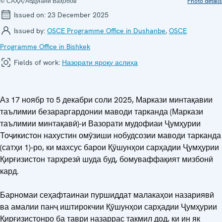
© САҲА/Абдуғанӣ Ваҳобов
Photo details
Issued on:
23 December 2025
Issued by:
OSCE Programme Office in Dushanbe
,
OSCE
Programme Office in Bishkek
Fields of work:
Назорати яроқу аслиҳа
Аз 17 ноябр то 5 декабри соли 2025, Маркази минтақавии
таълимии безараргардонии маводи тарканда (Маркази
таълимии минтақавӣ)-и Вазорати мудофиаи Ҷумҳурии
Тоҷикистон нахустин омӯзиши нобудсозии маводи тарканда
(сатҳи 1)-ро, ки махсус барои Қӯшунҳои сарҳадии Ҷумҳурии
Қирғизистон тарҳрезӣ шуда буд, бомуваффақият мизбонӣ
кард.
Барномаи сеҳафтаинаи пуршиддат малакаҳои назариявӣ
ва амалии панҷ иштирокчии Қӯшунҳои сарҳадии Ҷумҳурии
Қирғизистонро ба таври назаррас такмил дод, ки ин як