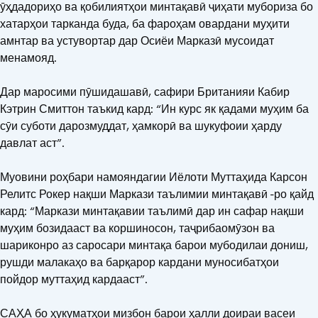
ӯҳдадориҳо ва қобилиятҳои минтақавӣ ҷиҳати мубориза бо
хатарҳои тарканда буда, ба фароҳам овардани муҳити
амнтар ва устувортар дар Осиёи Марказӣ мусоидат
менамояд.
Дар маросими пӯшидашавӣ, сафири Британияи Кабир
Кэтрин Смиттон таъкид кард: “Ин курс як қадами муҳим ба
сӯи суботи дарозмуддат, ҳамкорӣ ва шукуфоии ҳарду
давлат аст”.
Муовини роҳбари намояндагии Иёлоти Муттаҳида Карсон
Релитс Рокер нақши Маркази таълимии минтақавӣ -ро қайд
кард: “Маркази минтақавии таълимӣ дар ин сафар нақши
муҳим бозидааст ва коршиносон, таҷрибаомӯзон ва
шариконро аз саросари минтақа барои мубодилаи дониш,
рушди малакаҳо ва барқарор кардани муносибатҳои
пойдор муттаҳид кардааст”.
САҲА бо ҳукуматҳои мизбон барои ҳалли доираи васеи