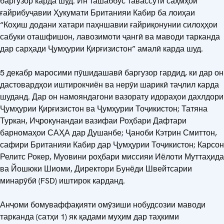
баргузор карда шуд. Ин ташаббус тавассути саҳмҳои
ғайрибуҷавии Ҳукумати Британияи Кабир ба лоиҳаи
“Коҳиш додани хатари паҳншавии ғайриқонунии силоҳҳои
сабуки оташфишон, лавозимоти ҷангӣ ва маводи тарканда
дар сарҳади Ҷумҳурии Қирғизистон” амалӣ карда шуд.
5 декабр маросими пӯшидашавӣ баргузор гардид, ки дар он
дастовардҳои иштирокчиён ва нерӯи шарикӣ таҷлил карда
шуданд. Дар он намояндагони вазорату идораҳои дахлдори
Ҷумҳурии Қирғизистон ва Ҷумҳурии Тоҷикистон; Татяна
Туркан, Иҷрокунандаи вазифаи Роҳбари Дафтари
барномаҳои САҲА дар Душанбе; Ҷаноби Кэтрин Смиттон,
сафири Британияи Кабир дар Ҷумҳурии Тоҷикистон; Карсон
Релитс Рокер, Муовини роҳбари миссияи Иёлоти Муттаҳида
ва Йошюки Шиоми, Директори Бунёди Швейтсарии
минарӯбӣ (FSD) иштирок карданд.
Анҷоми бомуваффақияти омӯзиши нобудсозии маводи
тарканда (сатҳи 1) як қадами муҳим дар таҳкими