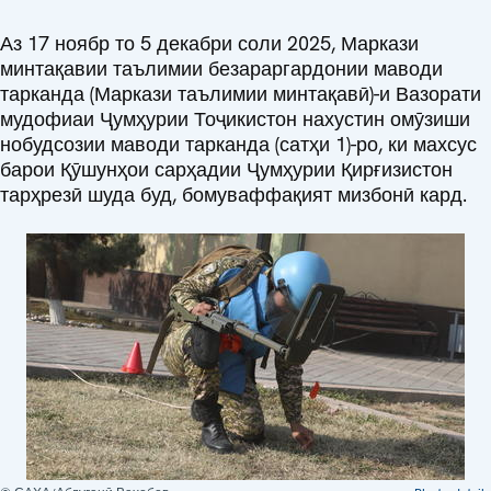
Аз 17 ноябр то 5 декабри соли 2025, Маркази
минтақавии таълимии безараргардонии маводи
тарканда (Маркази таълимии минтақавӣ)-и Вазорати
мудофиаи Ҷумҳурии Тоҷикистон нахустин омӯзиши
нобудсозии маводи тарканда (сатҳи 1)-ро, ки махсус
барои Қӯшунҳои сарҳадии Ҷумҳурии Қирғизистон
тарҳрезӣ шуда буд, бомуваффақият мизбонӣ кард.