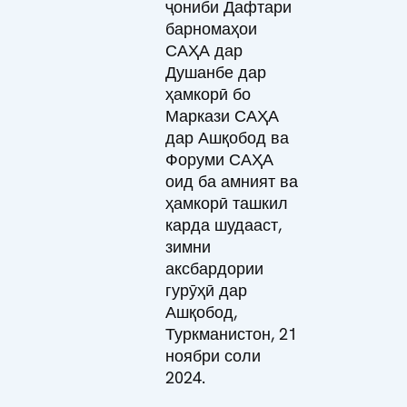
ҷониби Дафтари
барномаҳои
САҲА дар
Душанбе дар
ҳамкорӣ бо
Маркази САҲА
дар Ашқобод ва
Форуми САҲА
оид ба амният ва
ҳамкорӣ ташкил
карда шудааст,
зимни
аксбардории
гурӯҳӣ дар
Ашқобод,
Туркманистон, 21
ноябри соли
2024.