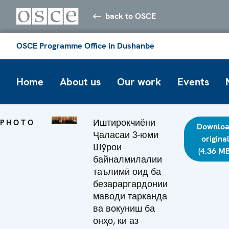
back to OSCE
OSCE Programme Office in Dushanbe
Home
About us
Our work
Events
Иштирокчиёни
PHOTO
Downlo
Ҷаласаи 3-юми
origina
Шӯрои
(4.36 MB
байналмилалии
таълимӣ оид ба
безараргардонии
маводи тарканда
ва вокуниш ба
онҳо, ки аз