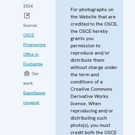
2024
For photographs on
the Website that are
credited to the OSCE,
Source:
the OSCE hereby
OSCE
grants you
Programme
permission to
reproduce and/or
Office in
distribute them
Dushanbe
without charge under
Our
the term and
conditions of a
work:
Creative Commons
Баробарии
Derivative Works
гендерӣ
license. When
reproducing and/or
distributing such
photo(s), you must
credit both the OSCE