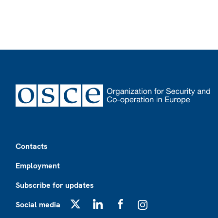
Footer
Contacts
Employment
Subscribe for updates
Social media
X
LinkedIn
Facebook
Instagram