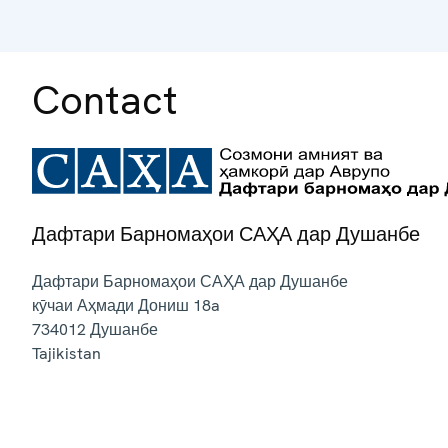
Contact
Дафтари Барномаҳои САҲА дар Душанбе
Дафтари Барномаҳои САҲА дар Душанбе
кӯчаи Аҳмади Дониш 18a
734012
Душанбе
Tajikistan