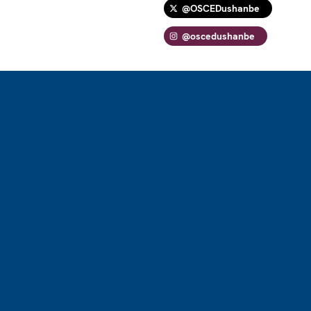
@OSCEDushanbe
@oscedushanbe