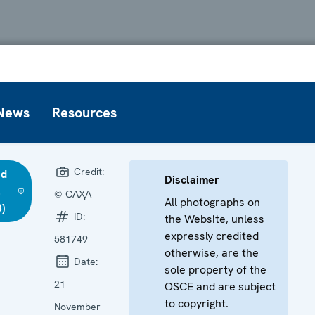
News
Resources
Credit:
ad
Disclaimer
l
© САҲА
All photographs on
)
ID:
the Website, unless
expressly credited
581749
otherwise, are the
Date:
sole property of the
21
OSCE and are subject
to copyright.
November