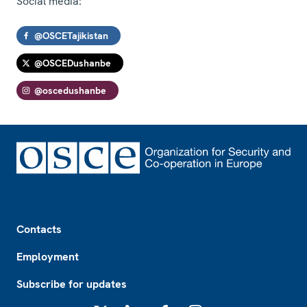
Social media:
@OSCETajikistan
@OSCEDushanbe
@oscedushanbe
Footer
Contacts
Employment
Subscribe for updates