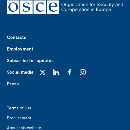
Footer
Contacts
Employment
Subscribe for updates
Social media
X
LinkedIn
Facebook
Instagram
Press
Footer2
Terms of Use
Procurement
About this website