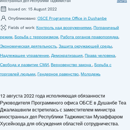
иностранных дел Республики Таджикистан
details
Issued on:
15 August 2022
Опубликовано:
OSCE Programme Office in Dushanbe
Fields of work:
Контроль над вооружениями
,
Пограничный
режим
,
Борьба с терроризмом
,
Работа органов правопорядка
,
Экономическая деятельность
,
Защита окружающей среды
,
Надлежащее управление
,
Демократизация
,
Права человека
,
Свобода и развитие СМИ
,
Верховенство закона
,
Борьба с
торговлей людьми
,
Гендерное равенство
,
Молодежь
12 августа 2022 года исполняющая обязанности
Руководителя Программного офиса ОБСЕ в Душанбе Теа
Джалиашвили встретилась с заместителем министра
иностранных дел Республики Таджикистан Музаффаром
Хусейнзода для обсуждения областей сотрудничества.