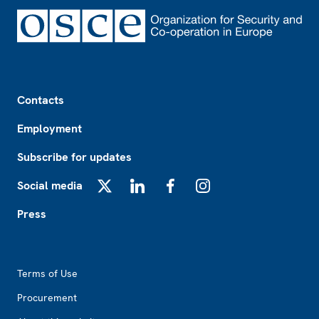
Footer
Contacts
Employment
Subscribe for updates
Social media
X
LinkedIn
Facebook
Instagram
Press
Footer2
Terms of Use
Procurement