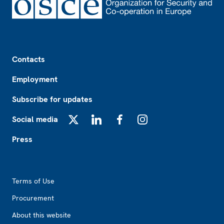
Footer
Contacts
Employment
Subscribe for updates
Social media
X
LinkedIn
Facebook
Instagram
Press
Footer2
Terms of Use
Procurement
About this website