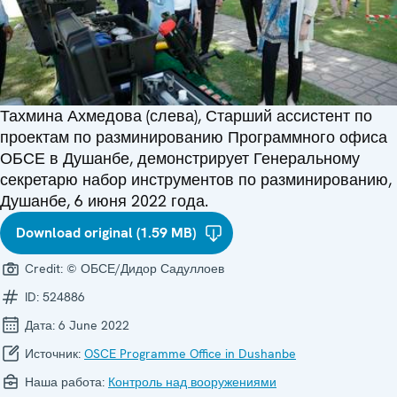
Тахмина Ахмедова (слева), Старший ассистент по
проектам по разминированию Программного офиса
ОБСЕ в Душанбе, демонстрирует Генеральному
секретарю набор инструментов по разминированию,
Душанбе, 6 июня 2022 года.
Download original (1.59 MB)
Credit:
© ОБСЕ/Дидор Садуллоев
ID:
524886
Дата:
6 June 2022
Источник:
OSCE Programme Office in Dushanbe
Наша работа:
Контроль над вооружениями