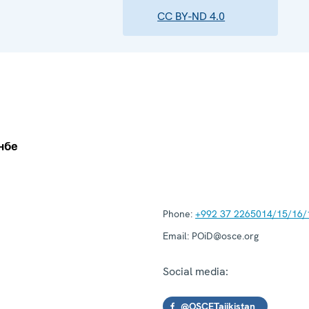
CC BY-ND 4.0
Phone:
+992 37 2265014/15/16/
Email:
POiD@osce.org
Social media:
@OSCETajikistan