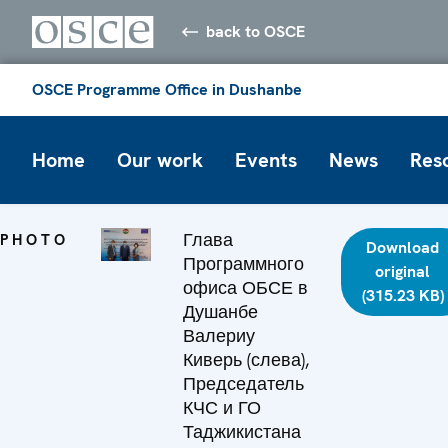
back to OSCE
OSCE Programme Office in Dushanbe
Home
Our work
Events
News
Res
Глава
PHOTO
Download
Программного
original
офиса ОБСЕ в
(315.23 KB)
Душанбе
Валериу
Киверь (слева),
Председатель
КЧС и ГО
Таджикистана