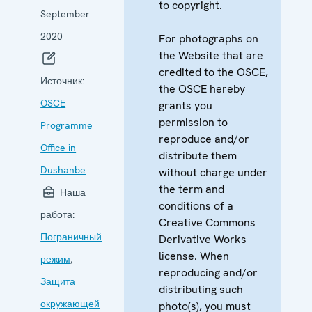
to copyright.
September
2020
For photographs on
the Website that are
credited to the OSCE,
Источник:
the OSCE hereby
OSCE
grants you
permission to
Programme
reproduce and/or
Office in
distribute them
Dushanbe
without charge under
the term and
Наша
conditions of a
работа:
Creative Commons
Пограничный
Derivative Works
license. When
режим
,
reproducing and/or
Защита
distributing such
окружающей
photo(s), you must