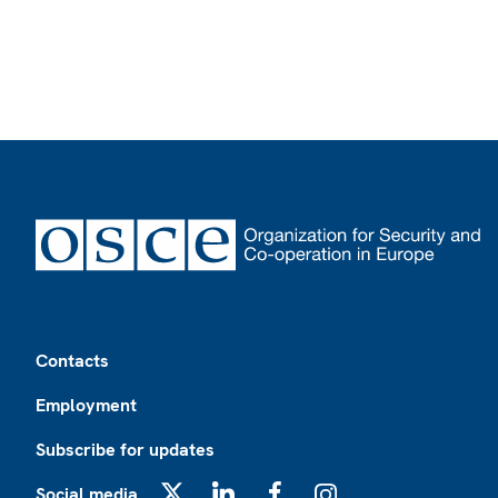
Footer
Contacts
Employment
Subscribe for updates
Social media
X
LinkedIn
Facebook
Instagram