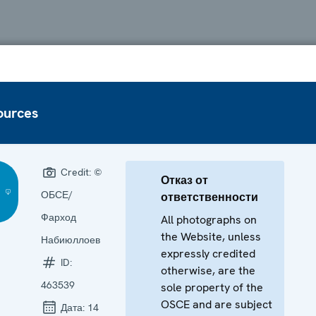
ources
Credit:
©
Отказ от
ОБСЕ/
ответственности
Фарход
All photographs on
the Website, unless
Набиюллоев
expressly credited
ID:
otherwise, are the
463539
sole property of the
OSCE and are subject
Дата:
14