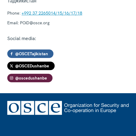
Таджикистан
Phone:
+992 37 2265014/15/16/17/18
Email:
POiD@osce.org
Social media:
@OSCETajikistan
@OSCEDushanbe
@oscedushanbe
Footer